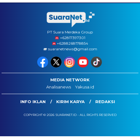
PT Suara Merdeka Group
‪+62817397301
+6288268178854
suaranetnews@gmail.com
MEDIA NETWORK
Analisanews
Yakusa.id
INFO IKLAN
KIRIM KARYA
REDAKSI
COPYRIGHT © 2026 SUARANET.ID - ALL RIGHTS RESERVED