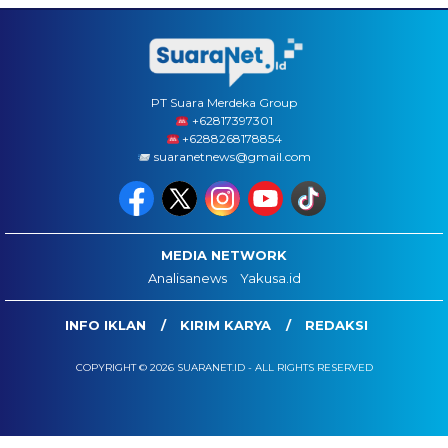
PT Suara Merdeka Group
‪+62817397301
+6288268178854
suaranetnews@gmail.com
MEDIA NETWORK
Analisanews
Yakusa.id
INFO IKLAN
KIRIM KARYA
REDAKSI
COPYRIGHT © 2026 SUARANET.ID - ALL RIGHTS RESERVED