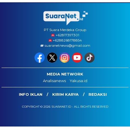
PT Suara Merdeka Group
‪+62817397301
+6288268178854
suaranetnews@gmail.com
MEDIA NETWORK
Analisanews
Yakusa.id
INFO IKLAN
KIRIM KARYA
REDAKSI
COPYRIGHT © 2026 SUARANET.ID - ALL RIGHTS RESERVED