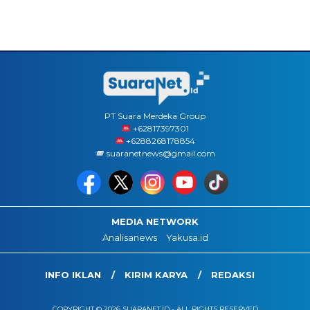
PT Suara Merdeka Group
‪+62817397301
+6288268178854
suaranetnews@gmail.com
MEDIA NETWORK
Analisanews
Yakusa.id
INFO IKLAN
KIRIM KARYA
REDAKSI
COPYRIGHT © 2026 SUARANET.ID - ALL RIGHTS RESERVED