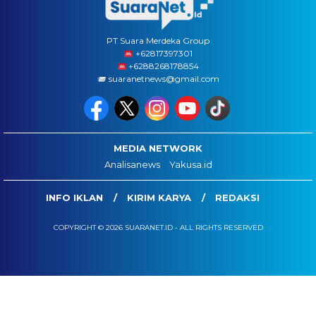
PT Suara Merdeka Group
‪+62817397301
+6288268178854
suaranetnews@gmail.com
MEDIA NETWORK
Analisanews
Yakusa.id
INFO IKLAN
KIRIM KARYA
REDAKSI
COPYRIGHT © 2026 SUARANET.ID - ALL RIGHTS RESERVED