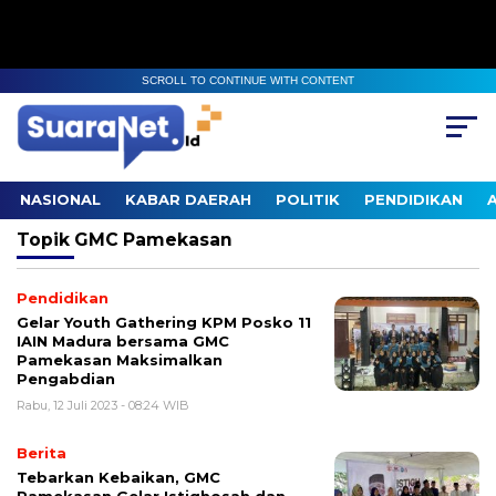
SCROLL TO CONTINUE WITH CONTENT
NASIONAL
KABAR DAERAH
POLITIK
PENDIDIKAN
Topik
GMC Pamekasan
Pendidikan
Gelar Youth Gathering KPM Posko 11
IAIN Madura bersama GMC
Pamekasan Maksimalkan
Pengabdian
Rabu, 12 Juli 2023 - 08:24 WIB
Berita
Tebarkan Kebaikan, GMC