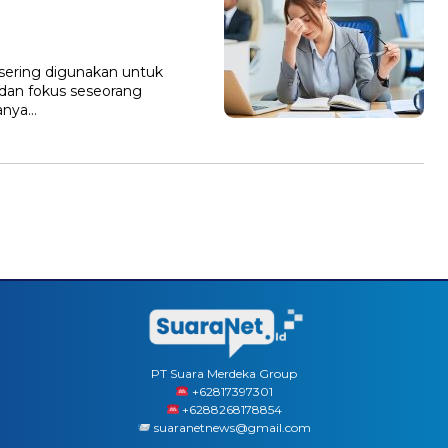
 sering digunakan untuk
dan fokus seseorang
sanya…
PT Suara Merdeka Group
‪+62817397301
+6288268178854
suaranetnews@gmail.com