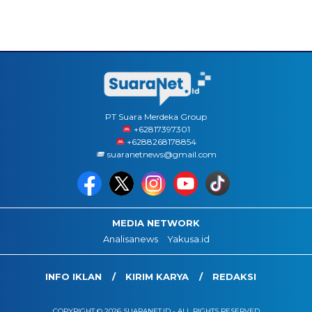
PT Suara Merdeka Group
‪+62817397301
+6288268178854
suaranetnews@gmail.com
MEDIA NETWORK
Analisanews
Yakusa.id
INFO IKLAN
KIRIM KARYA
REDAKSI
COPYRIGHT © 2026 SUARANET.ID - ALL RIGHTS RESERVED