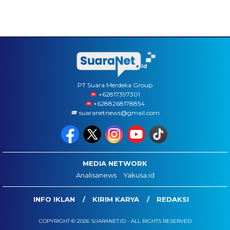
PT Suara Merdeka Group
‪+62817397301
+6288268178854
suaranetnews@gmail.com
MEDIA NETWORK
Analisanews
Yakusa.id
INFO IKLAN
KIRIM KARYA
REDAKSI
COPYRIGHT © 2026 SUARANET.ID - ALL RIGHTS RESERVED