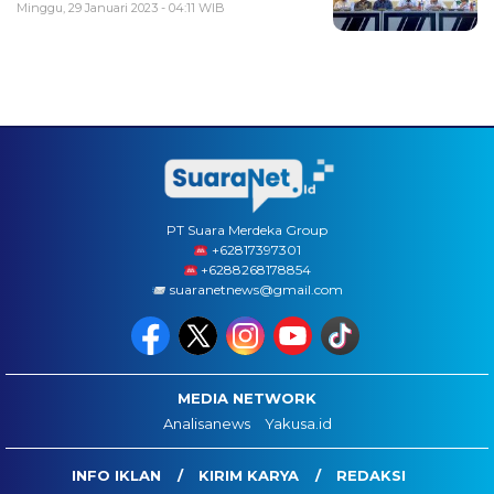
Minggu, 29 Januari 2023 - 04:11 WIB
PT Suara Merdeka Group
‪+62817397301
+6288268178854
suaranetnews@gmail.com
MEDIA NETWORK
Analisanews
Yakusa.id
INFO IKLAN
KIRIM KARYA
REDAKSI