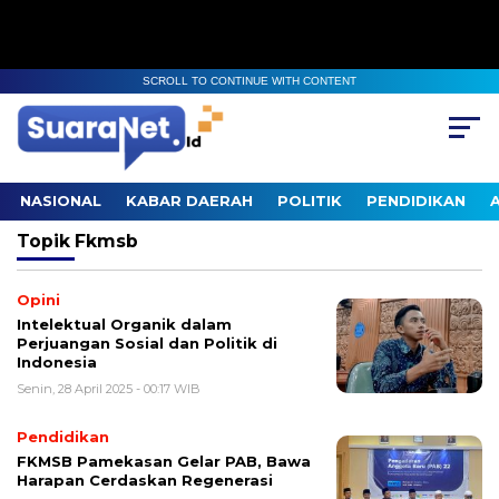
SCROLL TO CONTINUE WITH CONTENT
NASIONAL
KABAR DAERAH
POLITIK
PENDIDIKAN
Topik
Fkmsb
Opini
Intelektual Organik dalam
Perjuangan Sosial dan Politik di
Indonesia
Senin, 28 April 2025 - 00:17 WIB
Pendidikan
FKMSB Pamekasan Gelar PAB, Bawa
Harapan Cerdaskan Regenerasi