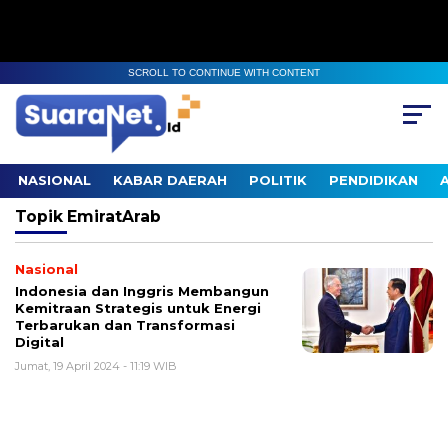
SCROLL TO CONTINUE WITH CONTENT
NASIONAL
KABAR DAERAH
POLITIK
PENDIDIKAN
Topik
EmiratArab
Nasional
Indonesia dan Inggris Membangun
Kemitraan Strategis untuk Energi
Terbarukan dan Transformasi
Digital
Jumat, 19 April 2024 - 11:19 WIB