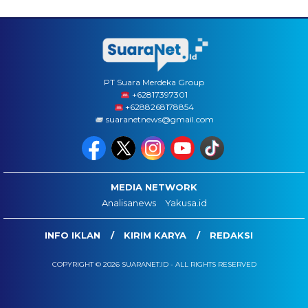
PT Suara Merdeka Group
‪+62817397301
+6288268178854
suaranetnews@gmail.com
MEDIA NETWORK
Analisanews
Yakusa.id
INFO IKLAN
KIRIM KARYA
REDAKSI
COPYRIGHT © 2026 SUARANET.ID - ALL RIGHTS RESERVED