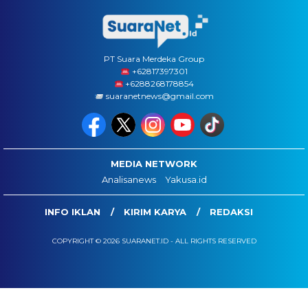
PT Suara Merdeka Group
‪+62817397301
+6288268178854
suaranetnews@gmail.com
MEDIA NETWORK
Analisanews
Yakusa.id
INFO IKLAN
KIRIM KARYA
REDAKSI
COPYRIGHT © 2026 SUARANET.ID - ALL RIGHTS RESERVED