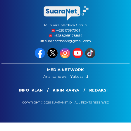
PT Suara Merdeka Group
‪+62817397301
+6288268178854
suaranetnews@gmail.com
MEDIA NETWORK
Analisanews
Yakusa.id
INFO IKLAN
KIRIM KARYA
REDAKSI
COPYRIGHT © 2026 SUARANET.ID - ALL RIGHTS RESERVED