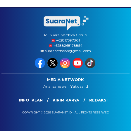
PT Suara Merdeka Group
‪+62817397301
+6288268178854
suaranetnews@gmail.com
MEDIA NETWORK
Analisanews
Yakusa.id
INFO IKLAN
KIRIM KARYA
REDAKSI
COPYRIGHT © 2026 SUARANET.ID - ALL RIGHTS RESERVED