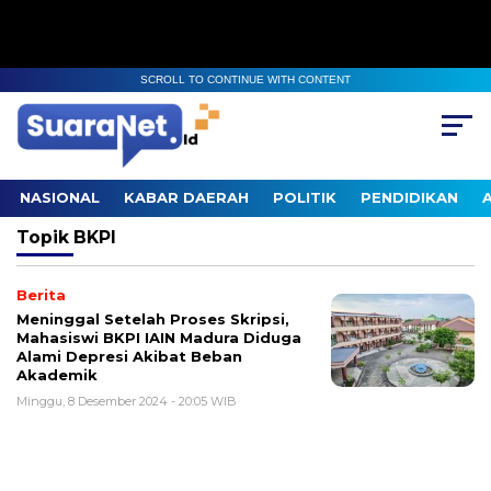
SCROLL TO CONTINUE WITH CONTENT
NASIONAL
KABAR DAERAH
POLITIK
PENDIDIKAN
Topik
BKPI
Berita
Meninggal Setelah Proses Skripsi,
Mahasiswi BKPI IAIN Madura Diduga
Alami Depresi Akibat Beban
Akademik
Minggu, 8 Desember 2024 - 20:05 WIB