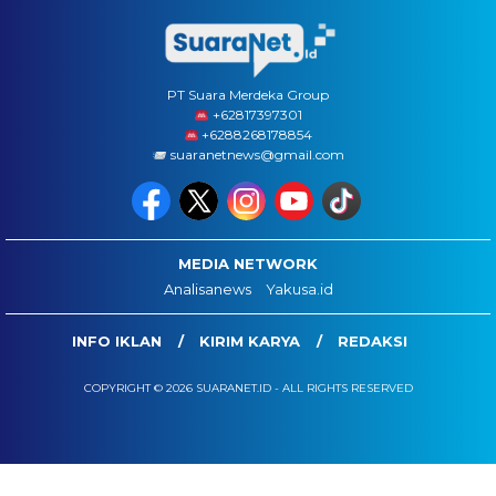
PT Suara Merdeka Group
‪+62817397301
+6288268178854
suaranetnews@gmail.com
MEDIA NETWORK
Analisanews
Yakusa.id
INFO IKLAN
KIRIM KARYA
REDAKSI
COPYRIGHT © 2026 SUARANET.ID - ALL RIGHTS RESERVED