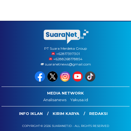
PT Suara Merdeka Group
‪+62817397301
+6288268178854
suaranetnews@gmail.com
MEDIA NETWORK
Analisanews
Yakusa.id
INFO IKLAN
KIRIM KARYA
REDAKSI
COPYRIGHT © 2026 SUARANET.ID - ALL RIGHTS RESERVED