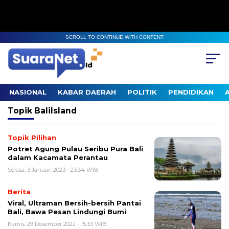
SCROLL TO CONTINUE WITH CONTENT
NASIONAL
KABAR DAERAH
POLITIK
PENDIDIKAN
Topik
BaliIsland
Topik Pilihan
Potret Agung Pulau Seribu Pura Bali
dalam Kacamata Perantau
Selasa, 3 Januari 2023 - 23:34 WIB
Berita
Viral, Ultraman Bersih-bersih Pantai
Bali, Bawa Pesan Lindungi Bumi
Kamis, 29 Desember 2022 - 15:33 WIB