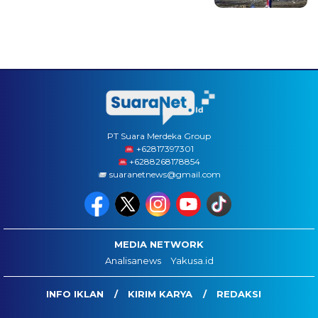
PT Suara Merdeka Group
‪+62817397301
+6288268178854
suaranetnews@gmail.com
MEDIA NETWORK
Analisanews
Yakusa.id
INFO IKLAN
KIRIM KARYA
REDAKSI