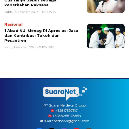
Gus Yahya Sebut sebagai
keberkahan Raksasa
Sabtu, 4 Februari 2023 - 10:25 WIB
Nasional
1 Abad NU, Menag RI Apresiasi Jasa
dan Kontribusi Tokoh dan
Pesantren
Rabu, 1 Februari 2023 - 08:05 WIB
PT Suara Merdeka Group
‪+62817397301
+6288268178854
suaranetnews@gmail.com