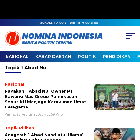
SCROLL TO CONTINUE WITH CONTENT
NASIONAL
KABAR DAERAH
POLITIK
PENDIDIKAN
Topik
1 Abad Nu
Nasional
Rayakan 1 Abad NU, Owner PT
Bawang Mas Group Pamekasan
Sebut NU Menjaga Kerukunan Umat
Beragama
Kamis, 23 Februari 2023 - 05:59 WIB
Topik Pilihan
Anugerah 1 Abad Nahdlatul Ulama’