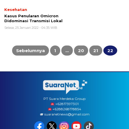
Kesehatan
Kasus Penularan Omicron
Didominasi Transmisi Lokal
Selasa, 25 Januari 2022 - 04:35 WIB
Paginasi
pos
Sebelumnya
1
…
20
21
22
PT Suara Merdeka Group
‪+62817397301
+6288268178854
suaranetnews@gmail.com