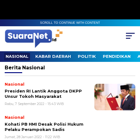
SCROLL TO CONTINUE WITH CONTENT
NASIONAL
KABAR DAERAH
POLITIK
PENDIDIKAN
Berita
Nasional
Nasional
Presiden RI Lantik Anggota DKPP
Unsur Tokoh Masyarakat
Rabu, 7 September 2022 - 15:43 WIB
Nasional
Kohati PB HMI Desak Polisi Hukum
Pelaku Perampokan Sadis
Jumat, 28 Januari 2022 - 11:22 WIB