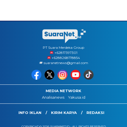
PT Suara Merdeka Group
‪+62817397301
+6288268178854
suaranetnews@gmail.com
MEDIA NETWORK
Analisanews
Yakusa.id
INFO IKLAN
KIRIM KARYA
REDAKSI
COPYRIGHT © 2026 SUARANET.ID - ALL RIGHTS RESERVED