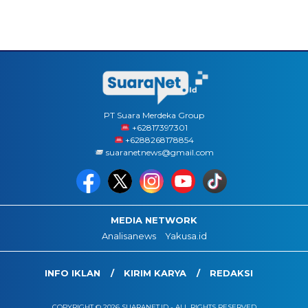
PT Suara Merdeka Group
‪+62817397301
+6288268178854
suaranetnews@gmail.com
MEDIA NETWORK
Analisanews
Yakusa.id
INFO IKLAN
KIRIM KARYA
REDAKSI
COPYRIGHT © 2026 SUARANET.ID - ALL RIGHTS RESERVED