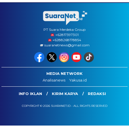
PT Suara Merdeka Group
‪+62817397301
+6288268178854
suaranetnews@gmail.com
MEDIA NETWORK
Analisanews
Yakusa.id
INFO IKLAN
KIRIM KARYA
REDAKSI
COPYRIGHT © 2026 SUARANET.ID - ALL RIGHTS RESERVED