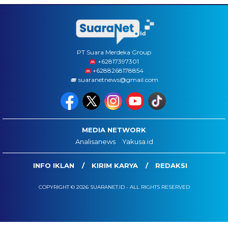
PT Suara Merdeka Group
‪+62817397301
+6288268178854
suaranetnews@gmail.com
MEDIA NETWORK
Analisanews
Yakusa.id
INFO IKLAN
KIRIM KARYA
REDAKSI
COPYRIGHT © 2026 SUARANET.ID - ALL RIGHTS RESERVED