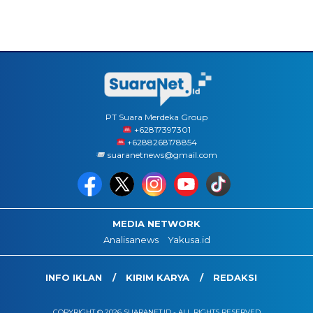
PT Suara Merdeka Group
‪+62817397301
+6288268178854
suaranetnews@gmail.com
MEDIA NETWORK
Analisanews
Yakusa.id
INFO IKLAN
KIRIM KARYA
REDAKSI
COPYRIGHT © 2026 SUARANET.ID - ALL RIGHTS RESERVED