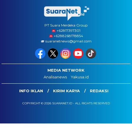
PT Suara Merdeka Group
‪+62817397301
+6288268178854
suaranetnews@gmail.com
MEDIA NETWORK
Analisanews
Yakusa.id
INFO IKLAN
KIRIM KARYA
REDAKSI
COPYRIGHT © 2026 SUARANET.ID - ALL RIGHTS RESERVED