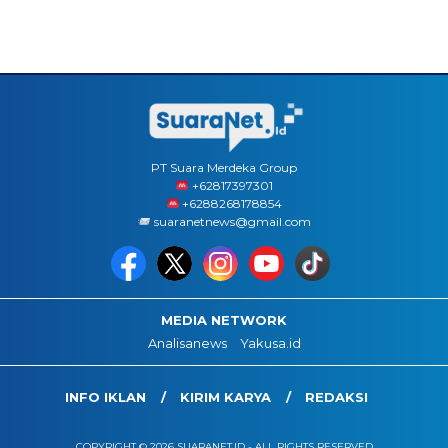
PT Suara Merdeka Group
‪+62817397301
+6288268178854
suaranetnews@gmail.com
MEDIA NETWORK
Analisanews
Yakusa.id
INFO IKLAN
KIRIM KARYA
REDAKSI
COPYRIGHT © 2026 SUARANET.ID - ALL RIGHTS RESERVED