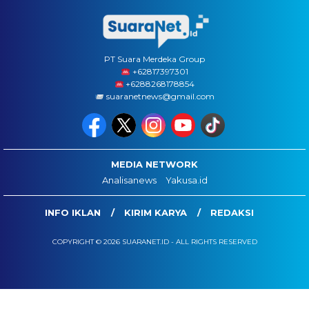
PT Suara Merdeka Group
‪+62817397301
+6288268178854
suaranetnews@gmail.com
MEDIA NETWORK
Analisanews
Yakusa.id
INFO IKLAN
KIRIM KARYA
REDAKSI
COPYRIGHT © 2026 SUARANET.ID - ALL RIGHTS RESERVED