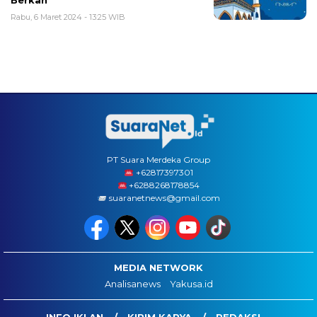
Berkah
Rabu, 6 Maret 2024 - 13:25 WIB
PT Suara Merdeka Group
‪+62817397301
+6288268178854
suaranetnews@gmail.com
MEDIA NETWORK
Analisanews
Yakusa.id