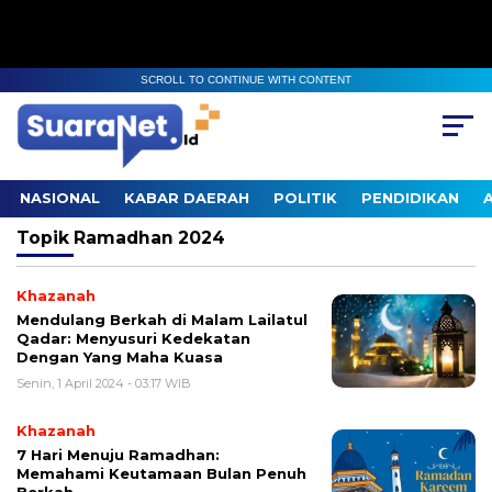
SCROLL TO CONTINUE WITH CONTENT
NASIONAL
KABAR DAERAH
POLITIK
PENDIDIKAN
Topik
Ramadhan 2024
Khazanah
Mendulang Berkah di Malam Lailatul
Qadar: Menyusuri Kedekatan
Dengan Yang Maha Kuasa
Senin, 1 April 2024 - 03:17 WIB
Khazanah
7 Hari Menuju Ramadhan:
Memahami Keutamaan Bulan Penuh