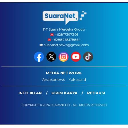
PT Suara Merdeka Group
‪+62817397301
+6288268178854
suaranetnews@gmail.com
MEDIA NETWORK
Analisanews
Yakusa.id
INFO IKLAN
KIRIM KARYA
REDAKSI
COPYRIGHT © 2026 SUARANET.ID - ALL RIGHTS RESERVED