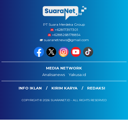
PT Suara Merdeka Group
‪+62817397301
+6288268178854
suaranetnews@gmail.com
MEDIA NETWORK
Analisanews
Yakusa.id
INFO IKLAN
KIRIM KARYA
REDAKSI
COPYRIGHT © 2026 SUARANET.ID - ALL RIGHTS RESERVED