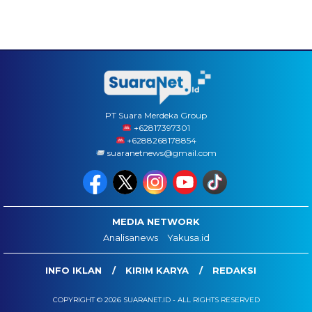
PT Suara Merdeka Group
‪+62817397301
+6288268178854
suaranetnews@gmail.com
MEDIA NETWORK
Analisanews
Yakusa.id
INFO IKLAN
KIRIM KARYA
REDAKSI
COPYRIGHT © 2026 SUARANET.ID - ALL RIGHTS RESERVED