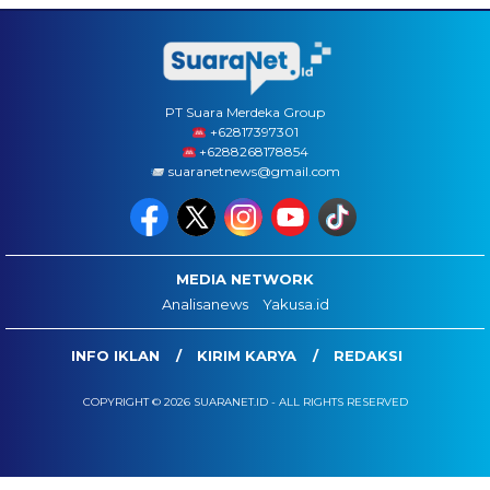
PT Suara Merdeka Group
‪+62817397301
+6288268178854
suaranetnews@gmail.com
MEDIA NETWORK
Analisanews
Yakusa.id
INFO IKLAN
KIRIM KARYA
REDAKSI
COPYRIGHT © 2026 SUARANET.ID - ALL RIGHTS RESERVED