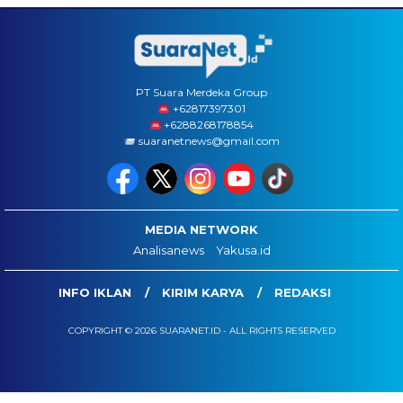
PT Suara Merdeka Group
‪+62817397301
+6288268178854
suaranetnews@gmail.com
MEDIA NETWORK
Analisanews
Yakusa.id
INFO IKLAN
KIRIM KARYA
REDAKSI
COPYRIGHT © 2026 SUARANET.ID - ALL RIGHTS RESERVED