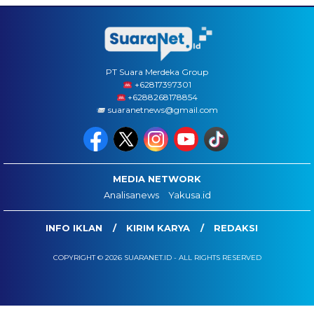
PT Suara Merdeka Group
‪+62817397301
+6288268178854
suaranetnews@gmail.com
MEDIA NETWORK
Analisanews
Yakusa.id
INFO IKLAN
KIRIM KARYA
REDAKSI
COPYRIGHT © 2026 SUARANET.ID - ALL RIGHTS RESERVED