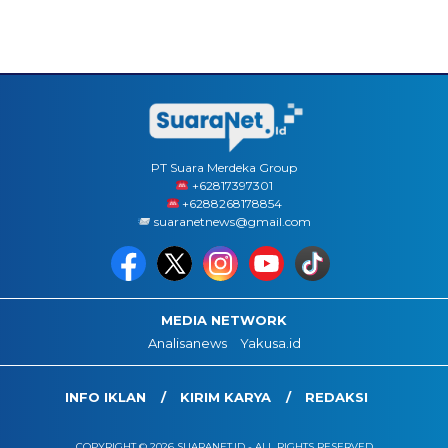
PT Suara Merdeka Group
‪+62817397301
+6288268178854
suaranetnews@gmail.com
MEDIA NETWORK
Analisanews
Yakusa.id
INFO IKLAN
KIRIM KARYA
REDAKSI
COPYRIGHT © 2026 SUARANET.ID - ALL RIGHTS RESERVED