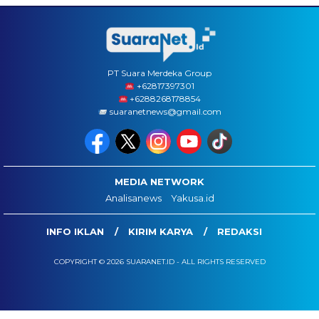
PT Suara Merdeka Group
‪+62817397301
+6288268178854
suaranetnews@gmail.com
MEDIA NETWORK
Analisanews
Yakusa.id
INFO IKLAN
KIRIM KARYA
REDAKSI
COPYRIGHT © 2026 SUARANET.ID - ALL RIGHTS RESERVED