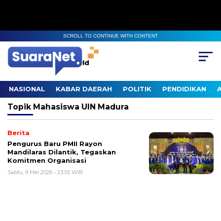
SCROLL TO CONTINUE WITH CONTENT
NASIONAL
KABAR DAERAH
POLITIK
PENDIDIKAN
Topik
Mahasiswa UIN Madura
Berita
Pengurus Baru PMII Rayon
Mandilaras Dilantik, Tegaskan
Komitmen Organisasi
Sabtu, 9 Mei 2026 - 23:55 WIB