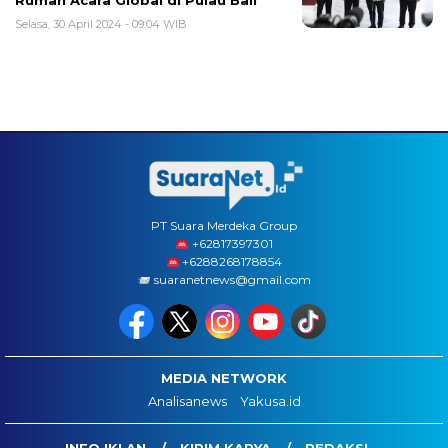
Rumah Acara Global di Pulau Bali
Selasa, 30 April 2024 - 09:04 WIB
PT Suara Merdeka Group
‪+62817397301
+6288268178854
suaranetnews@gmail.com
MEDIA NETWORK
Analisanews
Yakusa.id