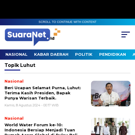
SCROLL TO CONTINUE WITH CONTENT
NASIONAL
KABAR DAERAH
POLITIK
PENDIDIKAN
Topik
Luhut
Nasional
Beri Ucapan Selamat Purna, Luhut:
Terima Kasih Presiden, Bapak
Punya Warisan Terbaik.
Kamis, 8 Agustus 2024 - 00:17 WIB
Nasional
World Water Forum ke-10:
Indonesia Bersiap Menjadi Tuan