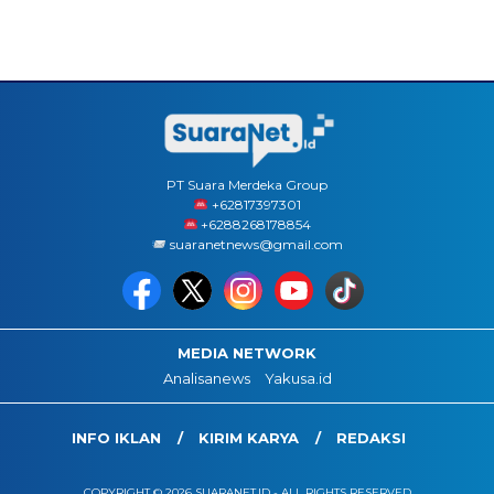
PT Suara Merdeka Group
‪+62817397301
+6288268178854
suaranetnews@gmail.com
MEDIA NETWORK
Analisanews
Yakusa.id
INFO IKLAN
KIRIM KARYA
REDAKSI
COPYRIGHT © 2026 SUARANET.ID - ALL RIGHTS RESERVED