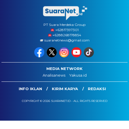
PT Suara Merdeka Group
‪+62817397301
+6288268178854
suaranetnews@gmail.com
MEDIA NETWORK
Analisanews
Yakusa.id
INFO IKLAN
KIRIM KARYA
REDAKSI
COPYRIGHT © 2026 SUARANET.ID - ALL RIGHTS RESERVED