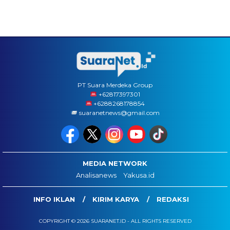
PT Suara Merdeka Group
‪+62817397301
+6288268178854
suaranetnews@gmail.com
MEDIA NETWORK
Analisanews
Yakusa.id
INFO IKLAN
KIRIM KARYA
REDAKSI
COPYRIGHT © 2026 SUARANET.ID - ALL RIGHTS RESERVED