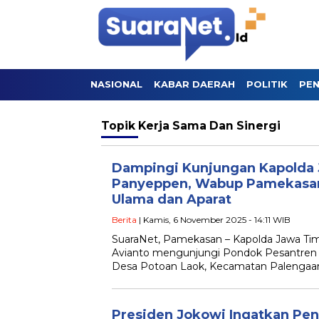
NASIONAL
KABAR DAERAH
POLITIK
PEN
Topik
Kerja Sama Dan Sinergi
Dampingi Kunjungan Kapolda 
Panyeppen, Wabup Pamekasan
Ulama dan Aparat
Berita
| Kamis, 6 November 2025 - 14:11 WIB
SuaraNet, Pamekasan – Kapolda Jawa Timu
Avianto mengunjungi Pondok Pesantren 
Desa Potoan Laok, Kecamatan Palengaa
Presiden Jokowi Ingatkan Pent