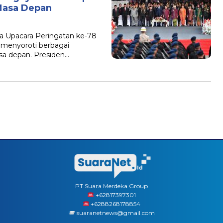
Masa Depan
a Upacara Peringatan ke-78
 menyoroti berbagai
asa depan. Presiden…
PT Suara Merdeka Group
‪+62817397301
+6288268178854
suaranetnews@gmail.com