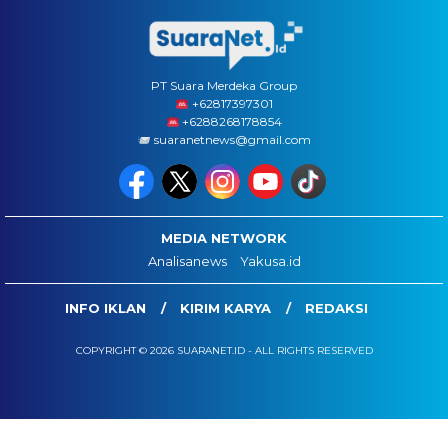
PT Suara Merdeka Group
‪+62817397301
+6288268178854
suaranetnews@gmail.com
MEDIA NETWORK
Analisanews
Yakusa.id
INFO IKLAN
KIRIM KARYA
REDAKSI
COPYRIGHT © 2026 SUARANET.ID - ALL RIGHTS RESERVED