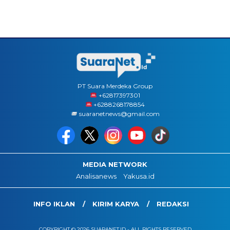
PT Suara Merdeka Group
‪+62817397301
+6288268178854
suaranetnews@gmail.com
MEDIA NETWORK
Analisanews
Yakusa.id
INFO IKLAN
KIRIM KARYA
REDAKSI
COPYRIGHT © 2026 SUARANET.ID - ALL RIGHTS RESERVED