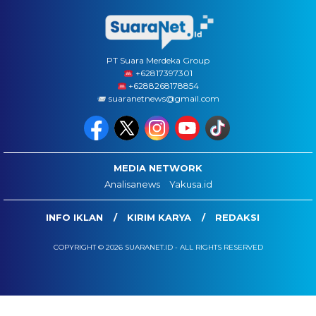
PT Suara Merdeka Group
‪+62817397301
+6288268178854
suaranetnews@gmail.com
MEDIA NETWORK
Analisanews
Yakusa.id
INFO IKLAN
KIRIM KARYA
REDAKSI
COPYRIGHT © 2026 SUARANET.ID - ALL RIGHTS RESERVED