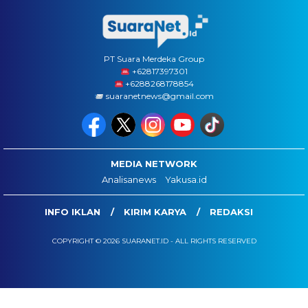
PT Suara Merdeka Group
‪+62817397301
+6288268178854
suaranetnews@gmail.com
MEDIA NETWORK
Analisanews
Yakusa.id
INFO IKLAN
KIRIM KARYA
REDAKSI
COPYRIGHT © 2026 SUARANET.ID - ALL RIGHTS RESERVED