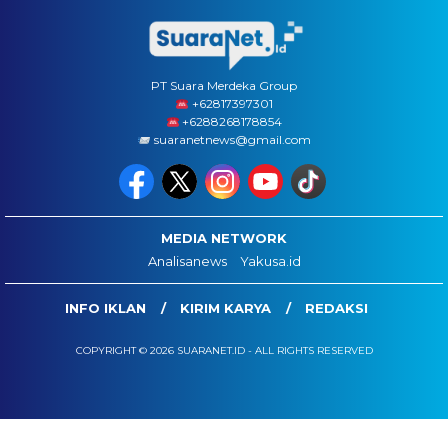
PT Suara Merdeka Group
‪+62817397301
+6288268178854
suaranetnews@gmail.com
MEDIA NETWORK
Analisanews
Yakusa.id
INFO IKLAN
KIRIM KARYA
REDAKSI
COPYRIGHT © 2026 SUARANET.ID - ALL RIGHTS RESERVED