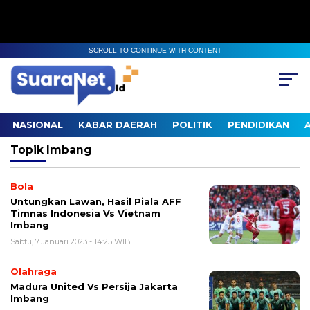
SCROLL TO CONTINUE WITH CONTENT
NASIONAL
KABAR DAERAH
POLITIK
PENDIDIKAN
Topik
Imbang
Bola
Untungkan Lawan, Hasil Piala AFF
Timnas Indonesia Vs Vietnam
Imbang
Sabtu, 7 Januari 2023 - 14:25 WIB
Olahraga
Madura United Vs Persija Jakarta
Imbang