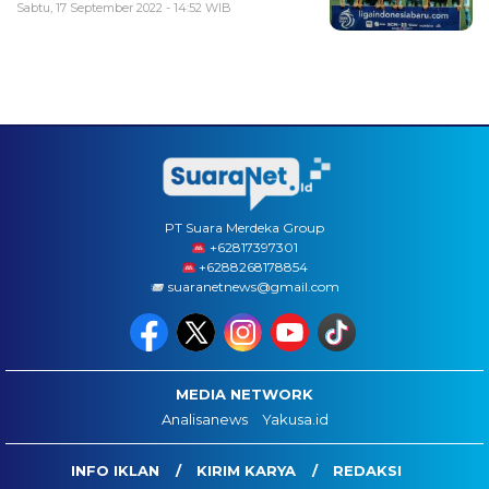
Sabtu, 17 September 2022 - 14:52 WIB
PT Suara Merdeka Group
‪+62817397301
+6288268178854
suaranetnews@gmail.com
MEDIA NETWORK
Analisanews
Yakusa.id
INFO IKLAN
KIRIM KARYA
REDAKSI