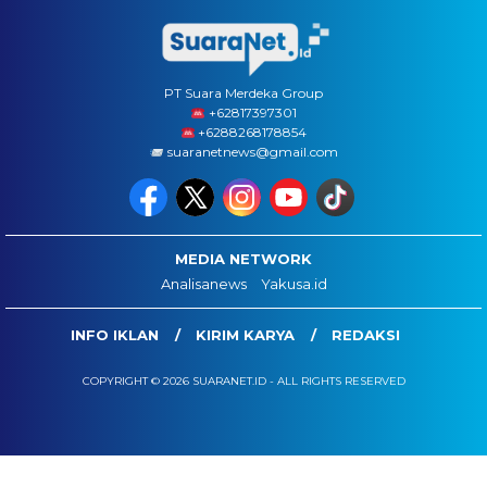
PT Suara Merdeka Group
‪+62817397301
+6288268178854
suaranetnews@gmail.com
MEDIA NETWORK
Analisanews
Yakusa.id
INFO IKLAN
KIRIM KARYA
REDAKSI
COPYRIGHT © 2026 SUARANET.ID - ALL RIGHTS RESERVED