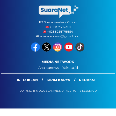
PT Suara Merdeka Group
‪+62817397301
+6288268178854
suaranetnews@gmail.com
MEDIA NETWORK
Analisanews
Yakusa.id
INFO IKLAN
KIRIM KARYA
REDAKSI
COPYRIGHT © 2026 SUARANET.ID - ALL RIGHTS RESERVED