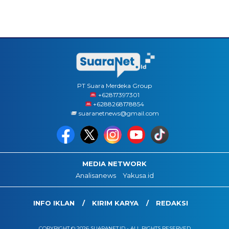
PT Suara Merdeka Group
‪+62817397301
+6288268178854
suaranetnews@gmail.com
MEDIA NETWORK
Analisanews
Yakusa.id
INFO IKLAN
KIRIM KARYA
REDAKSI
COPYRIGHT © 2026 SUARANET.ID - ALL RIGHTS RESERVED