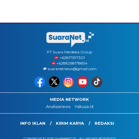
PT Suara Merdeka Group
‪+62817397301
+6288268178854
suaranetnews@gmail.com
MEDIA NETWORK
Analisanews
Yakusa.id
INFO IKLAN
KIRIM KARYA
REDAKSI
COPYRIGHT © 2026 SUARANET.ID - ALL RIGHTS RESERVED